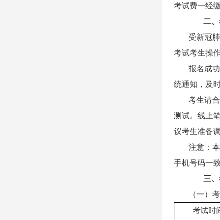
考试费一经
二、
受新冠肺
考试考生操
报名成功
统通知，及
考生请合
测试。线上笔
议考生准备
注意：本
手机号码一
三、
（一）考
考试时